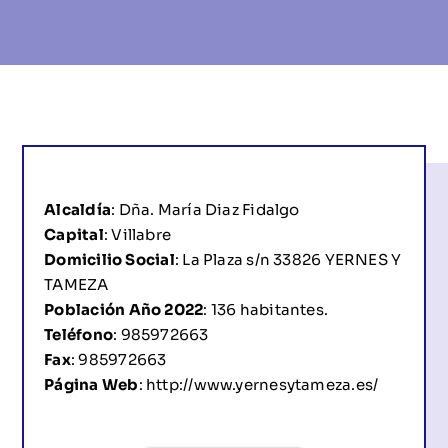
Apoyo CAM
Agencia de colocación
Alcaldía
: Dña. María Diaz Fidalgo
Capital
: Villabre
Domicilio Social
: La Plaza s/n 33826 YERNES Y
TAMEZA
Población Año
2022
: 136 habitantes.
Teléfono
: 985972663
Fax
: 985972663
Página Web
:
http://www.yernesytameza.es/