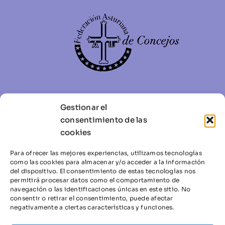
Gestionar el
Tel.:
985 219870
–
985 222410
consentimiento de las
Fax: 985 219841
cookies
Mail:
facc@facc.info
Plaza de Riego 6, 3ª Planta – 33003 – Oviedo
Para ofrecer las mejores experiencias, utilizamos tecnologías
como las cookies para almacenar y/o acceder a la información
del dispositivo. El consentimiento de estas tecnologías nos
permitirá procesar datos como el comportamiento de
navegación o las identificaciones únicas en este sitio. No
consentir o retirar el consentimiento, puede afectar
negativamente a ciertas características y funciones.