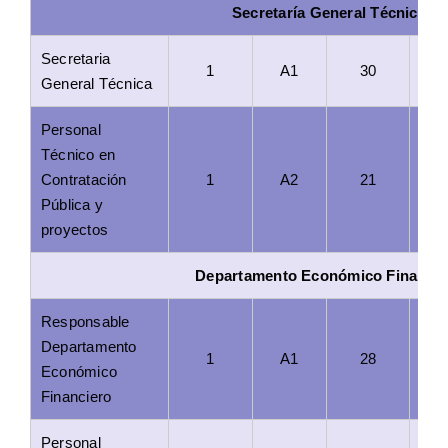
Apoyo CAM
Secretaría General Técnica
Secretaria
Agencia de colocación
1
A1
30
General Técnica
Personal
Técnico en
Contratación
1
A2
21
Pública y
proyectos
Departamento Económico Financie
Responsable
Departamento
1
A1
28
Económico
Financiero
Personal